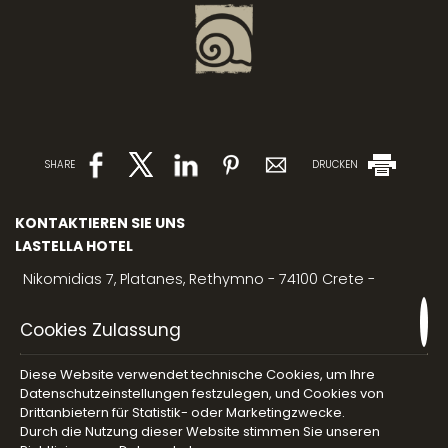
SHARE
DRUCKEN
KONTAKTIEREN SIE UNS
LASTELLA HOTEL
Nikomidias 7, Platanes, Rethymno - 74100 Crete -
Greece
Cookies Zulassung
For reservation
info@lastella-hotel.gr
For concierge
sinolakimary@gmail.com
+30 6944041759
Diese Website verwendet technische Cookies, um Ihre
Datenschutzeinstellungen festzulegen, und Cookies von
For spa service
guest@atermono.gr
Drittanbietern für Statistik- oder Marketingzwecke.
For Coccon bar & restaurant
info@atermono.gr
Durch die Nutzung dieser Website stimmen Sie unseren