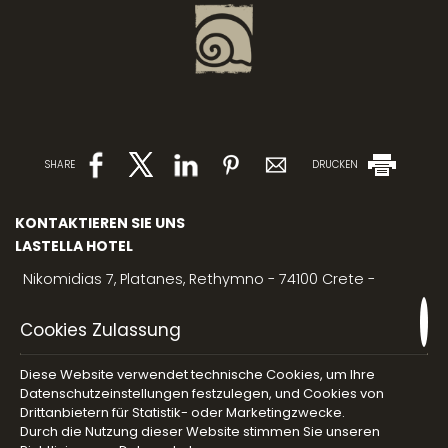
SHARE
DRUCKEN
KONTAKTIEREN SIE UNS
LASTELLA HOTEL
Nikomidias 7, Platanes, Rethymno - 74100 Crete -
Greece
Cookies Zulassung
For reservation
info@lastella-hotel.gr
For concierge
sinolakimary@gmail.com
+30 6944041759
Diese Website verwendet technische Cookies, um Ihre
Datenschutzeinstellungen festzulegen, und Cookies von
For spa service
guest@atermono.gr
Drittanbietern für Statistik- oder Marketingzwecke.
For Coccon bar & restaurant
info@atermono.gr
Durch die Nutzung dieser Website stimmen Sie unseren