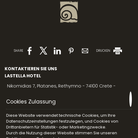
SHARE
DRUCKEN
KONTAKTIEREN SIE UNS
LASTELLA HOTEL
Nikomidias 7, Platanes, Rethymno - 74100 Crete -
Greece
Cookies Zulassung
For reservation
info@lastella-hotel.gr
For concierge
sinolakimary@gmail.com
+30 6944041759
Diese Website verwendet technische Cookies, um Ihre
Datenschutzeinstellungen festzulegen, und Cookies von
For spa service
guest@atermono.gr
Drittanbietern für Statistik- oder Marketingzwecke.
For Coccon bar & restaurant
info@atermono.gr
Durch die Nutzung dieser Website stimmen Sie unseren